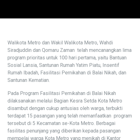
Walikota Metro dan Wakil Walikota Metro, Wahdi
Siradjuddin dan Qomaru Zaman telah mencanangkan lima
program prioritas untuk 100 hari pertama, yaitu Bantuan
Sosial Lansia, Santunan Rumah Yatim Piatu, Insentif
Rumah Ibadah, Fasilitasi Pernikahan di Balai Nikah, dan
Santunan Kematian.
Pada Program Fasilitasi Pernikahan di Balai Nikah
dilaksanakan melalui Bagian Kesra Setda Kota Metro
disambut dengan cukup antusias oleh warga, terbukti
terdapat 15 pasangan yang telah memanfaatkan program
tersebut di 5 Kecamatan se-Kota Metro. Berbagai
fasilitas penunjang yang diberikan kepada pasangan
mempelai warga Kota Metro yang menikah di Kantor