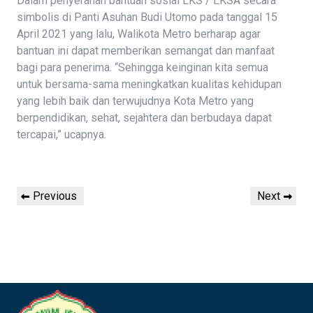
Dalam penyerahan bantuan sosial LKS / LKSA secara
simbolis di Panti Asuhan Budi Utomo pada tanggal 15
April 2021 yang lalu, Walikota Metro berharap agar
bantuan ini dapat memberikan semangat dan manfaat
bagi para penerima. “Sehingga keinginan kita semua
untuk bersama-sama meningkatkan kualitas kehidupan
yang lebih baik dan terwujudnya Kota Metro yang
berpendidikan, sehat, sejahtera dan berbudaya dapat
tercapai,” ucapnya.
Navigasi
Previous
Next
Previous
Next
pos
Post
Post