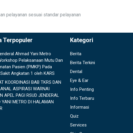
an pelayanan sesuai standar pelayanan
a Terpopuler
Kategori
enderal Ahmad Yani Metro
Berita
 Workshop Pelaksanaan Mutu Dan
Berita Terkini
matan Pasien (PMKP) Pada
Dental
Sakit Angkatan 1 oleh KARS
Eye & Ear
AT KOORDINASI BAB TKRS DAN
KANAL ASPIRASI WARNAI
Info Penting
N APEL PAGI RSUD JENDERAL
Info Terbaru
 YANI METRO DI HALAMAN
Informasi
R
Quiz
Services