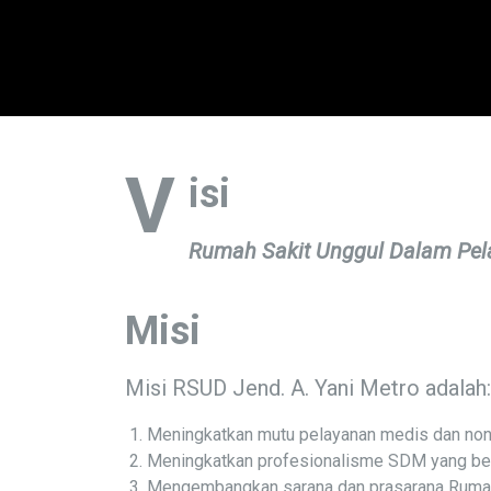
V
isi
Rumah Sakit Unggul Dalam Pel
Misi
Misi RSUD Jend. A. Yani Metro adalah:
Meningkatkan mutu pelayanan medis dan no
Meningkatkan profesionalisme SDM yang be
Mengembangkan sarana dan prasarana Rumah