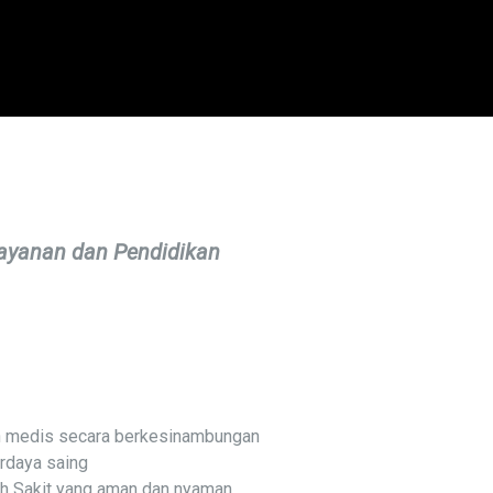
ayanan dan Pendidikan
n medis secara berkesinambungan
rdaya saing
 Sakit yang aman dan nyaman