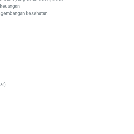
 keuangan
pengembangan kesehatan
ar)